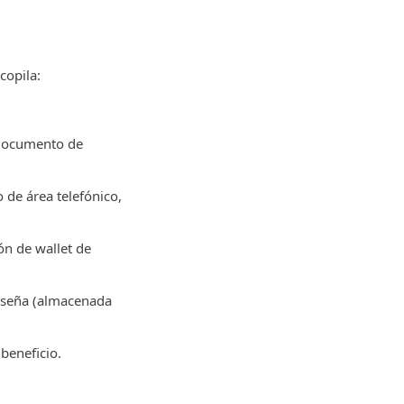
copila:
 documento de
 de área telefónico,
ón de wallet de
raseña (almacenada
beneficio.