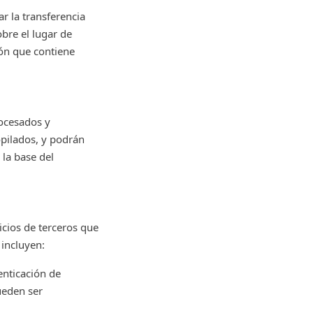
r la transferencia
bre el lugar de
ión que contiene
rocesados y
opilados, y podrán
 la base del
icios de terceros que
incluyen:
enticación de
ueden ser