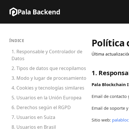
Pala Backend
Política
ÍNDICE
1. Responsable y Controlador de
Última actualizació
Datos
2. Tipos de datos que recopilamos
1. Responsa
3. Modo y lugar de procesamiento
Pala Blockchain 
4. Cookies y tecnologías similares
Email de contacto 
5. Usuarios en la Unión Europea
6. Derechos según el RGPD
Email de soporte y
7. Usuarios en Suiza
Sitio web:
palabloc
8. Usuarios en Brasil