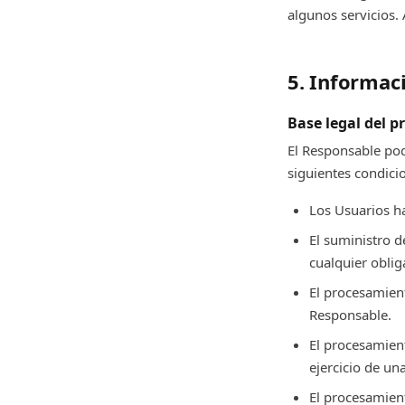
algunos servicios. 
5. Informac
Base legal del 
El Responsable pod
siguientes condici
Los Usuarios h
El suministro d
cualquier oblig
El procesamient
Responsable.
El procesamient
ejercicio de un
El procesamient